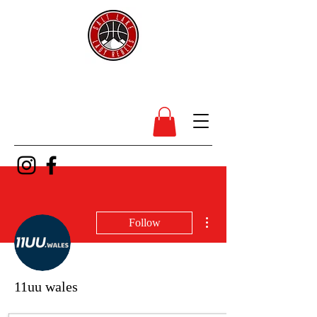
SL Lady Rebels
More actions
Follow
11uu wales