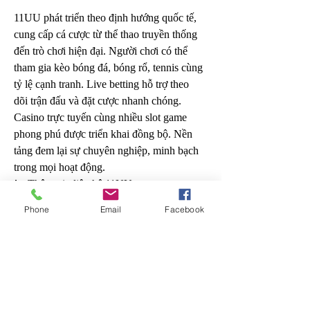
11UU phát triển theo định hướng quốc tế, 
cung cấp cá cược từ thể thao truyền thống 
đến trò chơi hiện đại. Người chơi có thể 
tham gia kèo bóng đá, bóng rổ, tennis cùng 
tỷ lệ cạnh tranh. Live betting hỗ trợ theo 
dõi trận đấu và đặt cược nhanh chóng. 
Casino trực tuyến cùng nhiều slot game 
phong phú được triển khai đồng bộ. Nền 
tảng đem lại sự chuyên nghiệp, minh bạch 
trong mọi hoạt động.
📞 Thông tin liên hệ 11UU
Thương hiệu: 11UU
Phone
Email
Facebook
Website: 
https://kredite-ohne-schufa.eu.com/
Hotline: +84939 990 221
Email: 11uuwales@gmail.com
Địa chỉ: 58A Đường Hoa Tràm, Phường 
Hòa Sơn, Quận Tân Bình, Nha Trang, Việt 
Nam