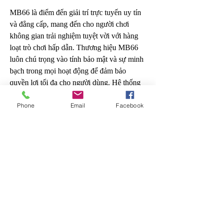
MB66 là điểm đến giải trí trực tuyến uy tín 
và đẳng cấp, mang đến cho người chơi 
không gian trải nghiệm tuyệt vời với hàng 
loạt trò chơi hấp dẫn. Thương hiệu MB66 
luôn chú trọng vào tính bảo mật và sự minh 
bạch trong mọi hoạt động để đảm bảo 
quyền lợi tối đa cho người dùng. Hệ thống 
của chúng tôi được tối ưu hóa hoàn toàn 
Phone
Email
Facebook
trên nền tảng di động, giúp bạn có thể tham 
gia mọi lúc mọi nơi mà không lo gián đoạn.
Website: 
https://mb66.news/
Phone: 0985231746
Địa chỉ: Đ. Lê Cảnh Tuân, Phú Thọ Hòa, 
Hồ Chí Minh, Việt Nam
Email: mb66news@gmail.com
Tags: #MB66 #mb66 #ReviewMB66 
#MB66LaGi #DanhGiaMB66 
#TraiNghiemMB66 #HuongDanMB66 