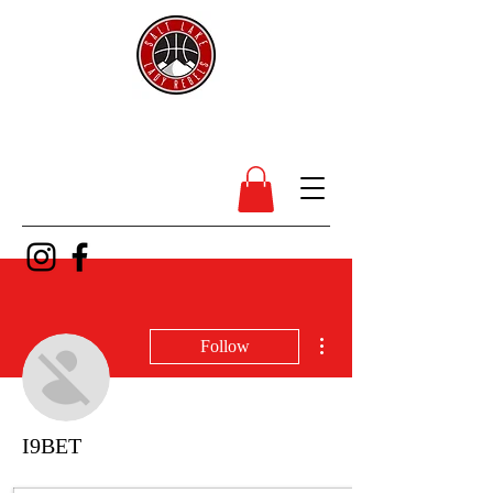
SL Lady Rebels
More actions
Follow
I9BET