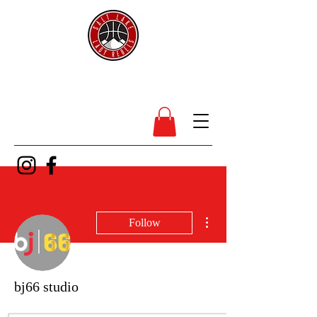
SL Lady Rebels
More actions
Follow
bj66 studio