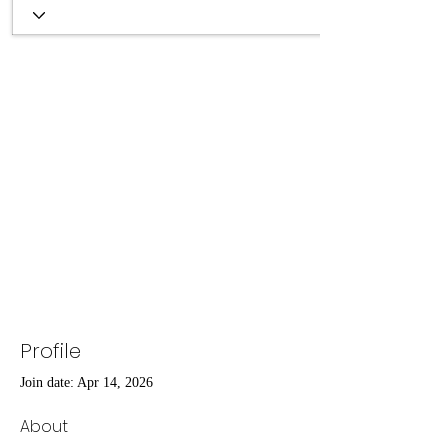
Profile
Join date: Apr 14, 2026
About