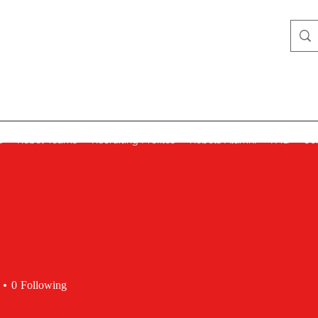
Lady Rebels
s
Rebel Teams
Recruiting Profiles
Rebels Alumni
FAQ
Co
0
Following