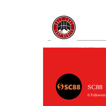
SL 
Home
Coache
SC88
0
Followers