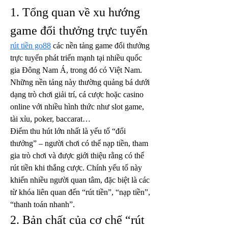
1. Tổng quan về xu hướng 
game đổi thưởng trực tuyến
rút tiền go88
 các nền tảng game đổi thưởng 
trực tuyến phát triển mạnh tại nhiều quốc 
gia Đông Nam Á, trong đó có Việt Nam. 
Những nền tảng này thường quảng bá dưới 
dạng trò chơi giải trí, cá cược hoặc casino 
online với nhiều hình thức như slot game, 
tài xỉu, poker, baccarat…
Điểm thu hút lớn nhất là yếu tố “đổi 
thưởng” – người chơi có thể nạp tiền, tham 
gia trò chơi và được giới thiệu rằng có thể 
rút tiền khi thắng cược. Chính yếu tố này 
khiến nhiều người quan tâm, đặc biệt là các 
từ khóa liên quan đến “rút tiền”, “nạp tiền”, 
“thanh toán nhanh”.
2. Bản chất của cơ chế “rút 