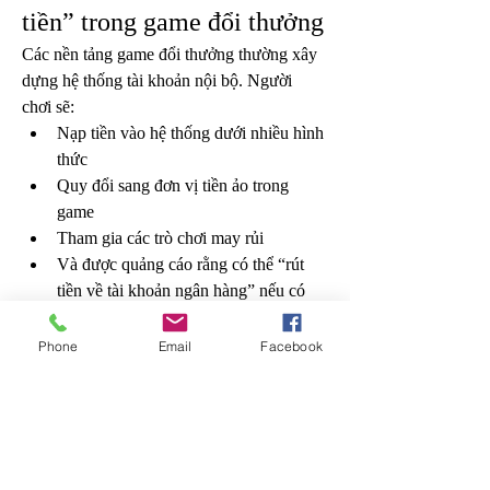
tiền” trong game đổi thưởng
Các nền tảng game đổi thưởng thường xây 
dựng hệ thống tài khoản nội bộ. Người 
chơi sẽ:
Nạp tiền vào hệ thống dưới nhiều hình 
thức
Quy đổi sang đơn vị tiền ảo trong 
game
Tham gia các trò chơi may rủi
Và được quảng cáo rằng có thể “rút 
tiền về tài khoản ngân hàng” nếu có 
lợi nhuận
Về mặt kỹ thuật, “rút tiền” trong các hệ 
Phone
Email
Facebook
thống này không giống với giao dịch ngân 
hàng thông thường. Nó phụ thuộc hoàn 
toàn vào:
Chính sách của nhà vận hành nền tảng
Điều kiện vòng cược (wagering 