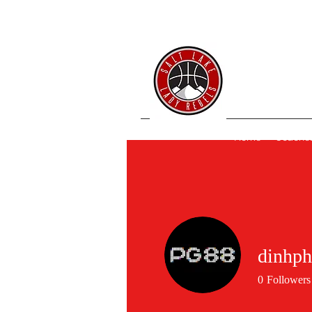
SL 
Home
Coache
dinhp
0
Followers