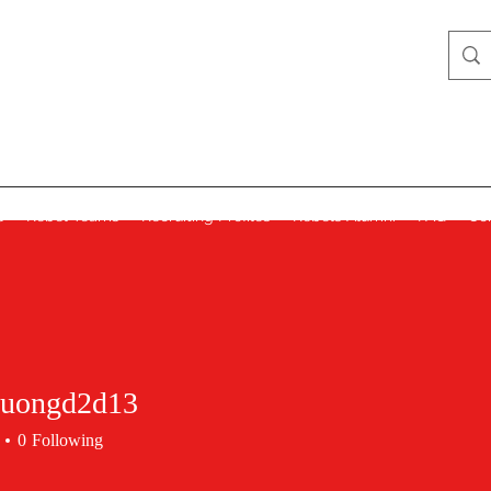
Lady Rebels
s
Rebel Teams
Recruiting Profiles
Rebels Alumni
FAQ
Co
huongd2d13
0
Following