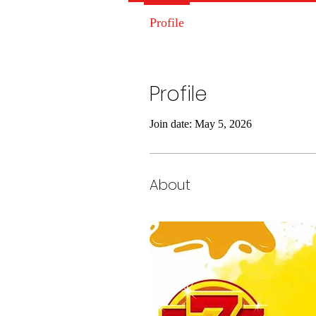
Profile
Profile
Join date: May 5, 2026
About