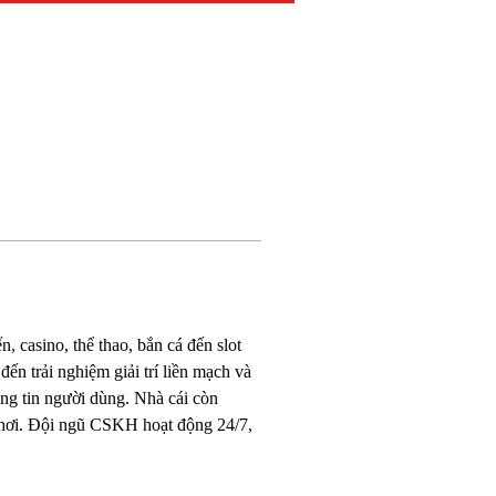
 casino, thể thao, bắn cá đến slot 
ến trải nghiệm giải trí liền mạch và 
ông tin người dùng. Nhà cái còn 
chơi. Đội ngũ CSKH hoạt động 24/7, 