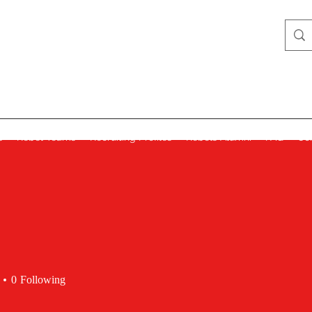
Lady Rebels
s
Rebel Teams
Recruiting Profiles
Rebels Alumni
FAQ
Co
0
Following