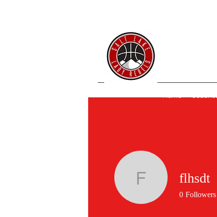
SL 
Home
Coache
flhsdt
flhsdt
0
Followers