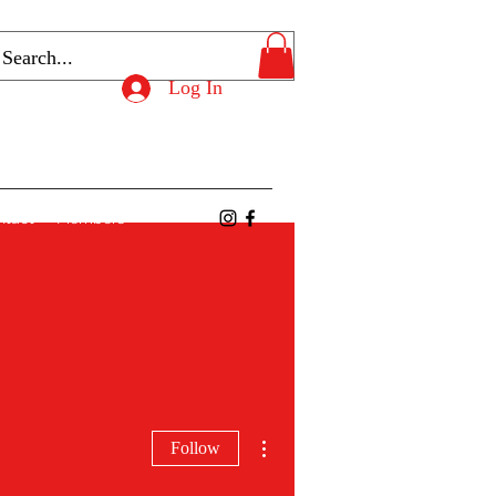
Log In
ntact
Members
More actions
Follow