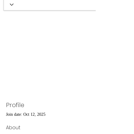
Profile
Join date: Oct 12, 2025
About