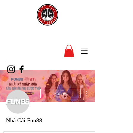
SL Lady Rebels
More actions
Follow
Nhà Cái Fun88