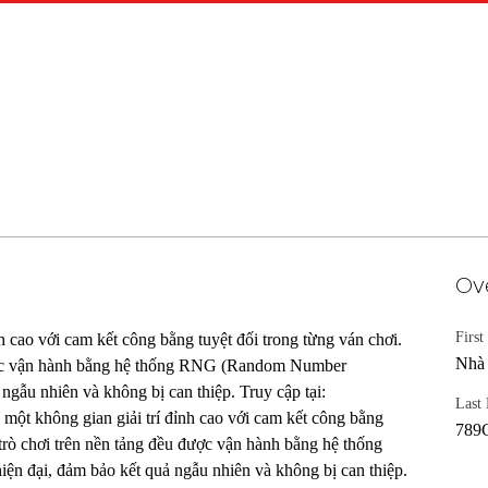
Ov
Firs
h cao với cam kết công bằng tuyệt đối trong từng ván chơi. 
Nhà 
được vận hành bằng hệ thống RNG (Random Number 
ngẫu nhiên và không bị can thiệp. Truy cập tại: 
Last
một không gian giải trí đỉnh cao với cam kết công bằng 
789
 trò chơi trên nền tảng đều được vận hành bằng hệ thống 
 đại, đảm bảo kết quả ngẫu nhiên và không bị can thiệp.