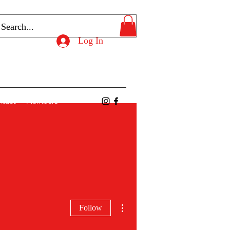
Log In
ntact
Members
More actions
Follow