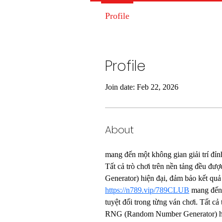
Profile
Profile
Join date: Feb 22, 2026
About
mang đến một không gian giải trí đỉn
Tất cả trò chơi trên nền tảng đều 
Generator) hiện đại, đảm bảo kết quả 
https://n789.vip/789CLUB
 mang đến 
tuyệt đối trong từng ván chơi. Tất cả
RNG (Random Number Generator) hiện