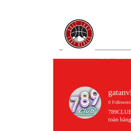
SL 
Home
Coache
gatanv
0
Followers
789CLUB 
toàn hàn