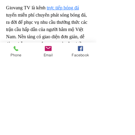
Giovang TV là kênh 
trực tiếp bóng đá
tuyến miễn phí chuyên phát sóng bóng đá, 
ra đời để phục vụ nhu cầu thưởng thức các 
trận cầu hấp dẫn của người hâm mộ Việt 
Nam. Nền tảng có giao diện đơn giản, dễ 
dùng, hỗ trợ truy cập mượt mà trên nhiều 
thiết bị từ điện thoại, tablet đến laptop. Tại 
Phone
Email
Facebook
đây, khán giả có thể theo dõi đầy đủ các 
trận đấu thuộc nhiều giải bóng đá lớn nhỏ 
trên toàn thế giới.
Website: https://giovangtv.live/
Địa chỉ: 87 Đ. Lê Đại Hành, Phường 6, 
Quận 11, Hồ Chí Minh, Vietnam
Hotline: 0987-654-321
Hashtags: #GiovangTV #Giovang 
#tructiepbongda #xembongda 
#bongdatructuyen