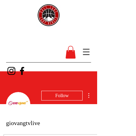
SL Lady Rebels
More actions
Follow
giovangtvlive