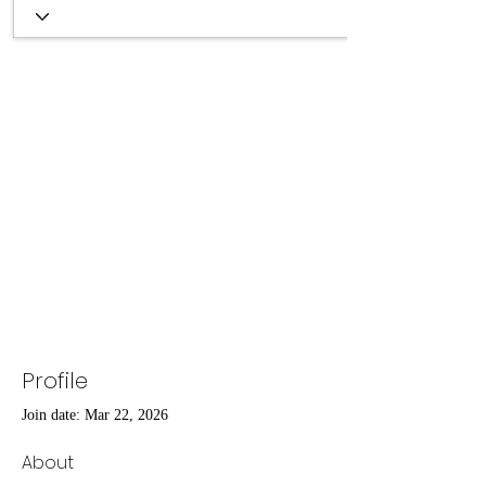
Profile
Join date: Mar 22, 2026
About