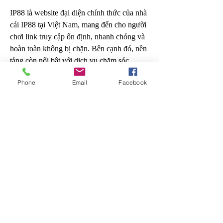
IP88 là website đại diện chính thức của nhà 
cái IP88 tại Việt Nam, mang đến cho người 
chơi link truy cập ổn định, nhanh chóng và 
hoàn toàn không bị chặn. Bên cạnh đó, nền 
tảng còn nổi bật với dịch vụ chăm sóc 
khách hàng 24/7 chuyên nghiệp, luôn sẵn 
Phone
Email
Facebook
sàng hỗ trợ mọi thắc mắc và nhu cầu của 
thành viên. Truy cập ngay tại : 
Website : 
https://ip88.link/
Địa chỉ : 100AT Lạc Long Quân, Phường 
3, Quận 11, Hồ Chí Minh, Việt Nam
Số điện thoại : 0986576685
Email : tp88link@gmail.com
#ip88 #trangchu_ip88 #dang_ky_ip88 
#dang_nhap_ip88 #link_vao_ip88 
#ip88.global #casino_ip88 #tai_app_ip88