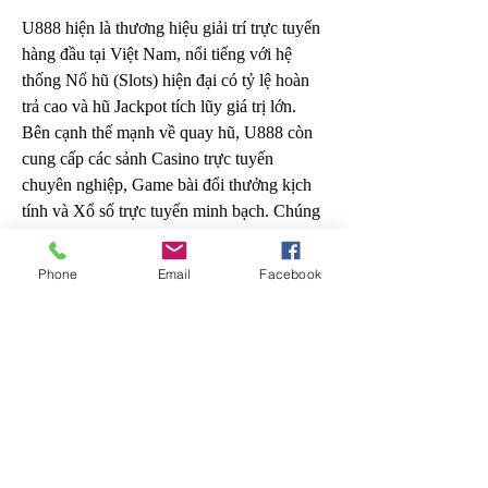
U888 hiện là thương hiệu giải trí trực tuyến 
hàng đầu tại Việt Nam, nổi tiếng với hệ 
thống Nổ hũ (Slots) hiện đại có tỷ lệ hoàn 
trả cao và hũ Jackpot tích lũy giá trị lớn. 
Bên cạnh thế mạnh về quay hũ, U888 còn 
cung cấp các sảnh Casino trực tuyến 
chuyên nghiệp, Game bài đổi thưởng kịch 
tính và Xổ số trực tuyến minh bạch. Chúng 
tôi ưu tiên trải nghiệm người dùng thông 
qua giao diện mượt mà, hệ thống bảo mật 
Phone
Email
Facebook
tối tân và tốc độ nạp rút nhanh chóng, đảm 
bảo môi trường cá cược công bằng nhất 
cho game thủ.
Website: 
https://u888.sarl/
Phone: 0794561283
Địa chỉ: 459 Tổ 12 KP1, An Phú Đông, 
Hồ Chí Minh, Việt Nam
Email: u888sarl@gmail.com