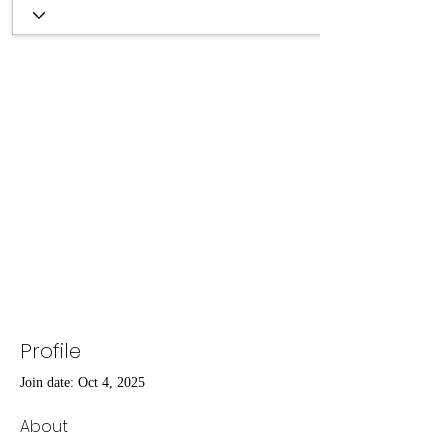
Profile
Join date: Oct 4, 2025
About