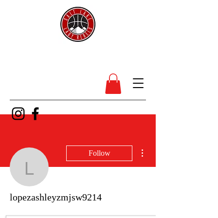
SL Lady Rebels
More actions
Follow
lopezashleyzmjsw9214
lopezashleyzmjsw9214