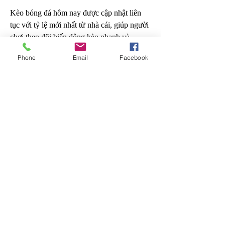
Kèo bóng đá hôm nay được cập nhật liên 
tục với tỷ lệ mới nhất từ nhà cái, giúp người 
chơi theo dõi biến động kèo nhanh và 
chính xác. Bảng kèo hiển thị đầy đủ kèo 
Phone
Email
Facebook
châu Á, kèo châu Âu, kèo tài xỉu cho các 
trận đấu diễn ra tối và đêm nay tại
Address: 118 Tân Sơn Nhì, Quận Tân Phú, 
TP. Hồ Chí Minh, Việt Nam
Phone: 0907 864 392
Website: 
https://keobongdavn.link/
#keobongda #keobongdahomnay 
#keobongdatructuyen #bongdakeonhacai 
#keobongdanhacai
slc.lady.rebels@gmail.com