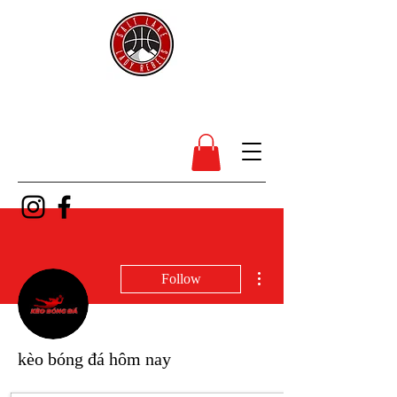
SL Lady Rebels
More actions
Follow
kèo bóng đá hôm nay