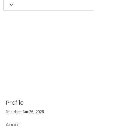
Profile
Join date: Jan 26, 2026
About