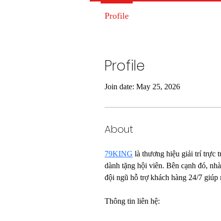
Profile
Profile
Join date: May 25, 2026
About
79KING
 là thương hiệu giải trí trực
dành tặng hội viên. Bên cạnh đó, nh
đội ngũ hỗ trợ khách hàng 24/7 giúp 
Thông tin liên hệ: 