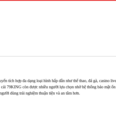
 tuyến tích hợp đa dạng loại hình hấp dẫn như thể thao, đá gà, casino liv
à cái 79KING còn được nhiều người lựa chọn nhờ hệ thống bảo mật ổn 
người dùng trải nghiệm thuận tiện và an tâm hơn.