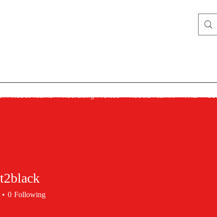
Lady Rebels
s
Rebel Teams
Recruiting Profiles
Rebels Alumni
FAQ
Co
t2black
0
Following