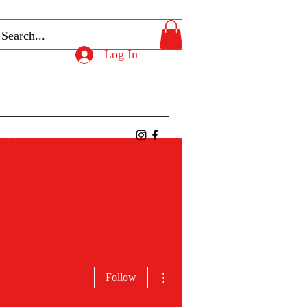
Log In
ntact
Members
More actions
Follow