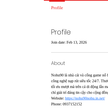
Profile
Profile
Join date: Feb 13, 2026
About
Nohu90 là nhà cái và cổng game nổ hũ
công nghệ nạp rút siêu tốc 24/7. Thư
tối ưu mượt mà trên cả di động lẫn 
chỉ giải trí đáng tin cậy cho cộng đồn
Website: 
https://nohu90nohu.in.net/
Phone: 0937152152