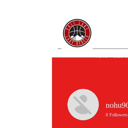
SL 
Home
Coache
nohu9
0
Followers