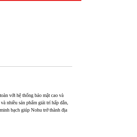
 toàn với hệ thống bảo mật cao và 
và nhiều sản phẩm giải trí hấp dẫn, 
minh bạch giúp Nohu trở thành địa 