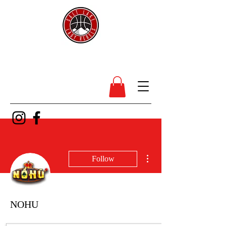
SL Lady Rebels
More actions
Follow
NOHU