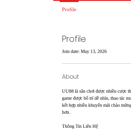
Profile
Profile
Join date: May 13, 2026
About
UU88 là sân chơi được nhiều cược thủ
game được bố trí dễ nhìn, thao tác mư
kết hợp nhiều khuyến mãi chào mừng
hơn.
Thông Tin Liên Hệ