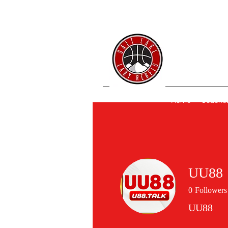
SL 
Home
Coache
UU88
0
Followers
UU88