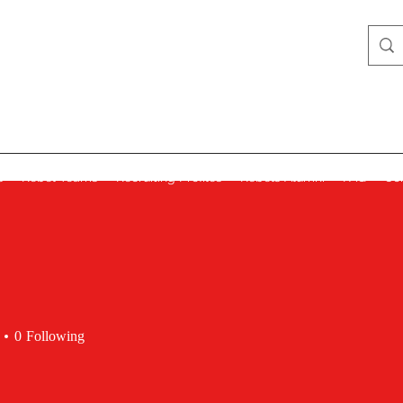
Lady Rebels
s
Rebel Teams
Recruiting Profiles
Rebels Alumni
FAQ
Co
0
Following