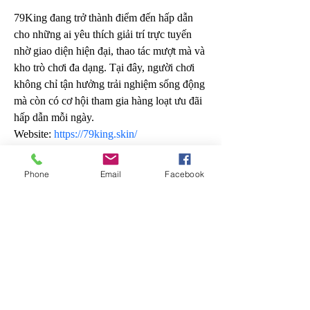
79King đang trở thành điểm đến hấp dẫn 
cho những ai yêu thích giải trí trực tuyến 
nhờ giao diện hiện đại, thao tác mượt mà và 
kho trò chơi đa dạng. Tại đây, người chơi 
không chỉ tận hưởng trải nghiệm sống động 
mà còn có cơ hội tham gia hàng loạt ưu đãi 
hấp dẫn mỗi ngày.
Website: 
https://79king.skin/
https://79king.skin/ban-ca-79king/
https://79king.skin/casino-79king/
Phone
Email
Facebook
https://79king.skin/da-ga-79king/
https://79king.skin/no-hu-79king/
https://79king.skin/the-thao-79king/
https://79king.skin/xo-so-79king/
Phone: 0918273642
Địa chỉ: 4/37 Đ. TL 39, Thạnh Lộc, An 
Phú Đông, Hồ Chí Minh, Việt Nam
Email: 79kingskin@gmail.com