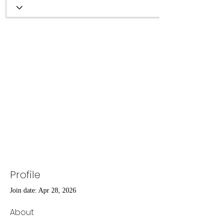
Profile
Join date: Apr 28, 2026
About