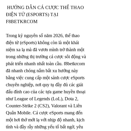
 HƯỚNG DẪN CÁ CƯỢC THỂ THAO 
ĐIỆN TỬ (ESPORTS) TẠI 
F8BETKRCOM
Trong kỷ nguyên số năm 2026, thể thao 
điện tử (eSports) không còn là một khái 
niệm xa lạ mà đã vươn mình trở thành một 
trong những thị trường cá cược sôi động và 
phát triển nhanh nhất toàn cầu. f8betkrcom 
đã nhanh chóng nắm bắt xu hướng này 
bằng việc cung cấp một sảnh cược eSports 
chuyên nghiệp, nơi quy tụ đầy đủ các giải 
đấu đỉnh cao của các tựa game huyền thoại 
như League of Legends (LoL), Dota 2, 
Counter-Strike 2 (CS2), Valorant và Liên 
Quân Mobile. Cá cược eSports mang đến 
một hơi thở mới lạ với nhịp độ nhanh, kịch 
tính và đầy rẫy những yếu tố bất ngờ, yêu 