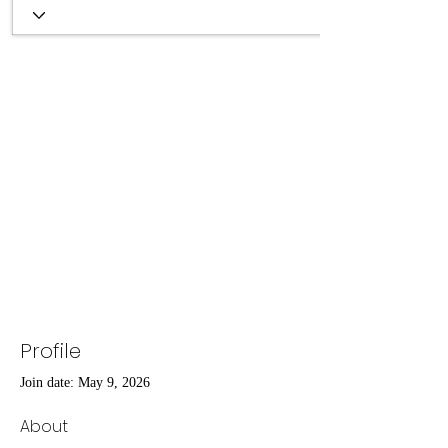
Profile
Join date: May 9, 2026
About