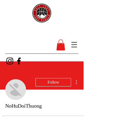
SL Lady Rebels
More actions
Follow
NoHuDoiThuong