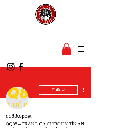
SL Lady Rebels
More actions
Follow
qq88topbet
QQ88 – TRANG CÁ CƯỢC UY TÍN AN