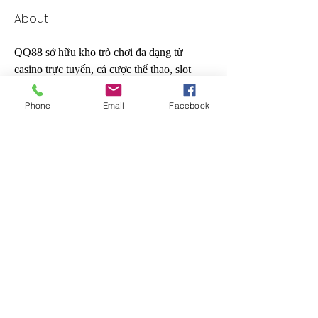
About
QQ88 sở hữu kho trò chơi đa dạng từ 
casino trực tuyến, cá cược thể thao, slot 
game, bắn cá đổi thưởng. Đặc biệt, số 
lượng thành viên toàn cầu của chúng tôi đã 
Phone
Email
Facebook
vượt qua 20 triệu người, với hàng triệu lượt 
truy cập mỗi ngày. Thông tin liên hệ: 
Website: 
https://qq88top.bet/
  Địa chỉ: 151 
Đ Bình Thung, Xã Bình Thắng, Dĩ An, 
Bình Dương, Việt NamSố Điện Thoại: 
0914880921Email: 
qq88topbet@gmail.com#qq88 
#nhacaiqq88 #trangchuqq88 #linkvaoqq88 
#qq88topbet
slc.lady.rebels@gmail.com