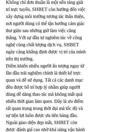
Không chỉ đơn thuần là một nền tảng giải 
trí trực tuyến, SHBET còn hướng đến việc 
xây dựng môi trường tương tác thân thiện, 
nơi người dùng có thể tận hưởng cảm giác 
thư giãn sau những giờ làm việc căng 
thẳng. Với sự đầu tư nghiêm túc về công 
nghệ cùng chất lượng dịch vụ, SHBET 
ngày càng khẳng định được vị trí của mình 
trên thị trường.
Điểm khiến nhiều người ấn tượng ngay từ 
lần đầu trải nghiệm chính là thiết kế trực 
quan và dễ sử dụng. Tất cả các danh mục 
đều được bố trí hợp lý nhằm giúp người 
dùng dễ dàng thao tác mà không mất quá 
nhiều thời gian làm quen. Đây là ưu điểm 
rất quan trọng trong thời đại mà tốc độ và 
sự tiện lợi luôn được ưu tiên hàng đầu.
Ngoài giao diện đẹp mắt, SHBET còn 
được đánh giá cao nhờ khả năng vận hành 