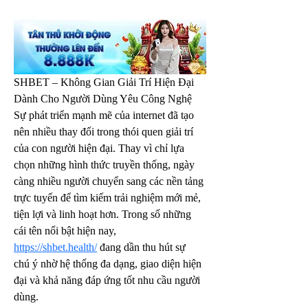
SHBET – Không Gian Giải Trí Hiện Đại 
Dành Cho Người Dùng Yêu Công Nghệ
Sự phát triển mạnh mẽ của internet đã tạo 
nên nhiều thay đổi trong thói quen giải trí 
của con người hiện đại. Thay vì chỉ lựa 
chọn những hình thức truyền thống, ngày 
càng nhiều người chuyển sang các nền tảng 
trực tuyến để tìm kiếm trải nghiệm mới mẻ, 
tiện lợi và linh hoạt hơn. Trong số những 
cái tên nổi bật hiện nay, 
https://shbet.health/
 đang dần thu hút sự 
chú ý nhờ hệ thống đa dạng, giao diện hiện 
đại và khả năng đáp ứng tốt nhu cầu người 
dùng.