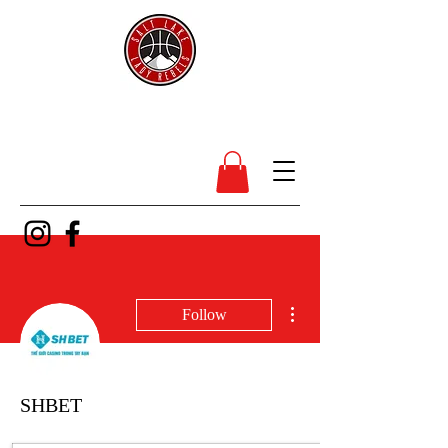
SL Lady Rebels
More actions
Follow
SHBET