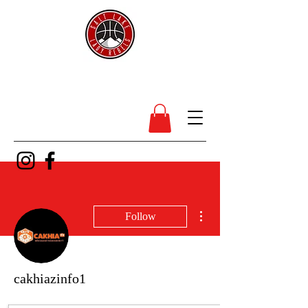
SL Lady Rebels
More actions
Follow
cakhiazinfo1