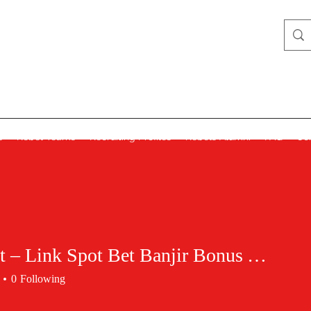
Lady Rebels
s
Rebel Teams
Recruiting Profiles
Rebels Alumni
FAQ
Co
Spotbet – Link Spot Bet Banjir Bonus Tanpa Omon Omon
0
Following