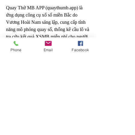
Quay Thử MB APP (quaythumb.app) là 
ứng dụng công cụ xổ số miền Bắc do 
Vương Hoài Nam sáng lập, cung cấp tính 
năng mô phỏng quay số, thống kê cầu lô và 
tra cứu kết quả XSMB miễn phí cho người 
dùng Việt Nam #QuayThuMB 
Phone
Email
Facebook
#QuayThuMBApp #quaythumb #QTMB 
#quaythumb_app #xosomienBac #XSMB 
#xoso #ketquaxoso #xosohangngay 
#quaythuxoso #kqxsmb #xsmb 
#xosomienbach #xosomienbachangngay
Địa chỉ: 64 Hà Bá Tường, Bảy Hiền, Hồ 
Chí Minh, Việt Nam
Phone: 0902671524
Website:
https://quaythumb.app/