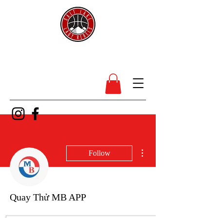
SL Lady Rebels
More actions
Follow
Quay Thử MB APP