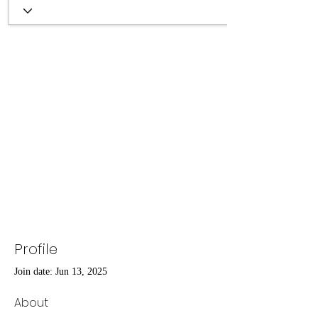
Profile
Join date: Jun 13, 2025
About