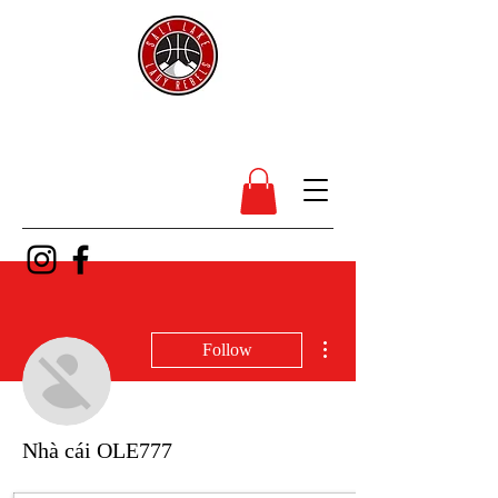
SL Lady Rebels
More actions
Follow
Nhà cái OLE777