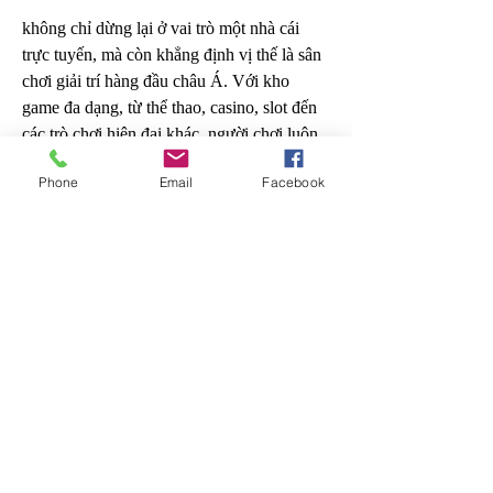
không chỉ dừng lại ở vai trò một nhà cái 
trực tuyến, mà còn khẳng định vị thế là sân 
chơi giải trí hàng đầu châu Á. Với kho 
game đa dạng, từ thể thao, casino, slot đến 
các trò chơi hiện đại khác, người chơi luôn 
có những trải nghiệm mới mẻ và công 
Phone
Email
Facebook
bằng. Bên cạnh đó, chính sách ưu đãi hấp 
dẫn cùng dịch vụ hỗ trợ 24/7 giúp OLE777 
trở thành địa chỉ đáng tin cậy, thu hút đông 
đảo hội viên tham gia mỗi ngày. Truy cập 
ngay tại : Website : 
https://7ole777.pro/
  Địa chỉ : 96 Phan Huy 
Thực, Tân Kiểng, Quận 7, Hồ Chí Minh, 
Vietnam Số điện thoại : 0986746625 
Ema#ole777 #ole777casino #nhacaiole777 
#dangnhapole777