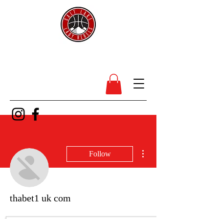
SL Lady Rebels
More actions
Follow
thabet1 uk com