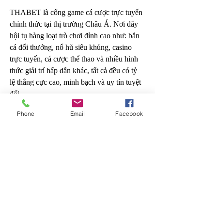
THABET là cổng game cá cược trực tuyến 
chính thức tại thị trường Châu Á. Nơi đây 
hội tụ hàng loạt trò chơi đỉnh cao như: bắn 
cá đổi thưởng, nổ hũ siêu khủng, casino 
trực tuyến, cá cược thể thao và nhiều hình 
thức giải trí hấp dẫn khác, tất cả đều có tỷ 
lệ thắng cực cao, minh bạch và uy tín tuyệt 
đối.
Tên thương hiệu: THABET 
Phone
Email
Facebook
Website: 
https://thabet1.uk.com/
Email: contact@thabet1ukcom 
Hotline: 0788 888 999
Address: 142 Hai Bà Trưng, Quận 1, TP. 
Hồ Chí Minh, Việt Nam
Zipcode: 70000
CSKH: Hỗ trợ 24/7
Hashtag:
#THABET  #casinoTHABET  