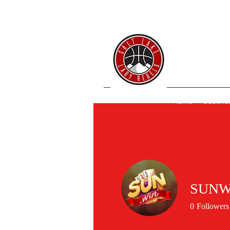
SL 
Home
Coache
SUNW
0
Followers