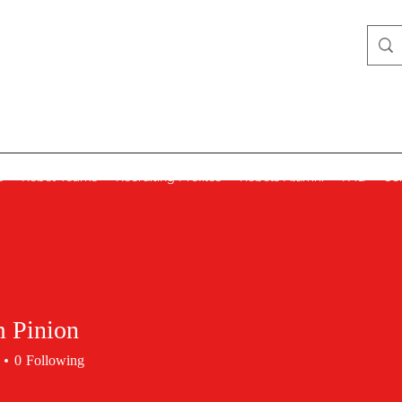
Lady Rebels
s
Rebel Teams
Recruiting Profiles
Rebels Alumni
FAQ
Co
 Pinion
0
Following