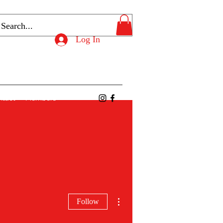
Log In
ntact
Members
More actions
Follow