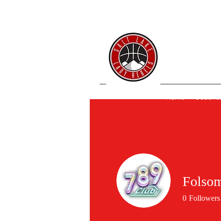
SL 
Home
Coache
Folsom
0
Followers