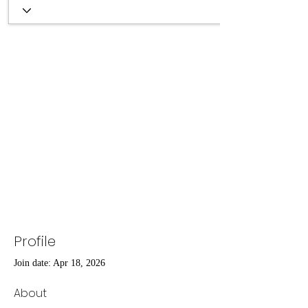
Profile
Join date: Apr 18, 2026
About