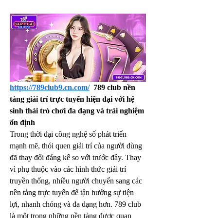
https://789club9.cn.com/
  789 club nền 
tảng giải trí trực tuyến hiện đại với hệ 
sinh thái trò chơi đa dạng và trải nghiệm 
ổn định
Trong thời đại công nghệ số phát triển 
mạnh mẽ, thói quen giải trí của người dùng 
đã thay đổi đáng kể so với trước đây. Thay 
vì phụ thuộc vào các hình thức giải trí 
truyền thống, nhiều người chuyển sang các 
nền tảng trực tuyến để tận hưởng sự tiện 
lợi, nhanh chóng và đa dạng hơn. 789 club 
là một trong những nền tảng được quan 