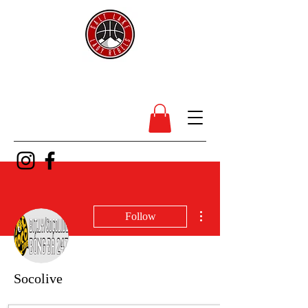
SL Lady Rebels
More actions
Follow
Socolive