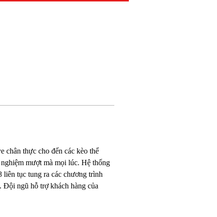
ve chân thực cho đến các kèo thể 
rải nghiệm mượt mà mọi lúc. Hệ thống 
liên tục tung ra các chương trình 
. Đội ngũ hỗ trợ khách hàng của 