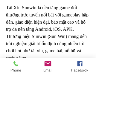
Tài Xỉu Sunwin là nền tảng game đổi 
thưởng trực tuyến nổi bật với gameplay hấp 
dẫn, giao diện hiện đại, bảo mật cao và hỗ 
trợ đa nền tảng Android, iOS, APK. 
Thương hiệu Sunwin (Sun Win) mang đến 
trải nghiệm giải trí ổn định cùng nhiều trò 
chơi hot như tài xỉu, game bài, nổ hũ và 
casino live.
Phone
Email
Facebook
Thông Tin Liên Hệ
Thương hiệu: Sunwin
Website: 
https://taixiusunwin.jp.net/
Email: support@taixiusunwin.jp.net
Hotline: (+84) 968 969 979
Địa chỉ: 49/6B ấp Đông Lân 1, Bà Điểm, 
Hồ Chí Minh, Việt Nam
Zipcode: 700000
Hashtags