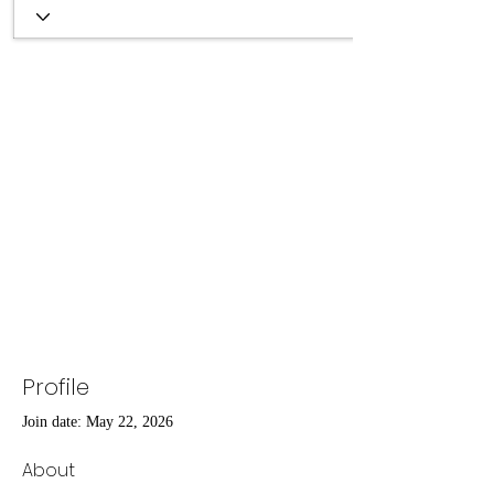
Profile
Join date: May 22, 2026
About