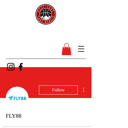
SL Lady Rebels
More actions
Follow
FLY88