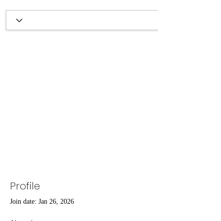
Profile
Join date: Jan 26, 2026