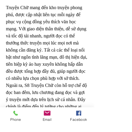
Truyện Chữ mang đến kho truyện phong 
phú, được cập nhật liên tục mỗi ngày để 
phục vụ cộng đồng yêu thích văn học 
mạng. Với giao diện thân thiện, dễ sử dụng 
và tốc độ tải nhanh, người đọc có thể 
thưởng thức truyện mọi lúc mọi nơi mà 
không cần đăng ký. Tất cả các thể loại nổi 
bật như ngôn tình lãng mạn, đô thị hiện đại, 
tiên hiệp kỳ ảo hay xuyên không hấp dẫn 
đều được tổng hợp đầy đủ, giúp người đọc 
có nhiều lựa chọn phù hợp với sở thích. 
Ngoài ra, S8 Truyện Chữ còn hỗ trợ chế độ 
đọc ban đêm, lưu chương đang đọc và gợi 
ý truyện mới dựa trên lịch sử cá nhân. Đây 
chính là điểm đến lý tưởng cho những ai 
yêu truyện chữ Việt Nam.
Phone
Email
Facebook
Thông Tin Liên Hệ: