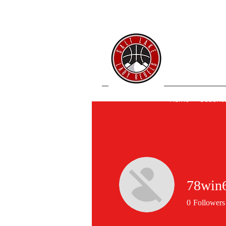
SL 
Home
Coache
78win6
0
Followers