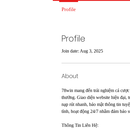
Profile
Profile
Join date: Aug 3, 2025
About
78win mang đến trải nghiệm cá cược đỉ
thưởng. Giao diện website hiện đại, t
nạp rút nhanh, bảo mật thông tin tu
tình, hoạt động 24/7 nhằm đảm bảo sự
Thông Tin Liên Hệ: