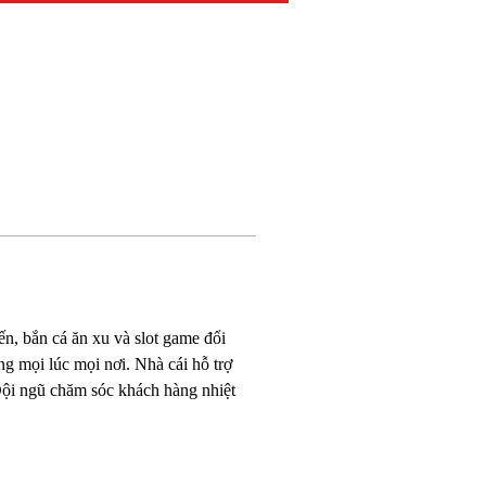
ến, bắn cá ăn xu và slot game đổi 
ng mọi lúc mọi nơi. Nhà cái hỗ trợ 
Đội ngũ chăm sóc khách hàng nhiệt 