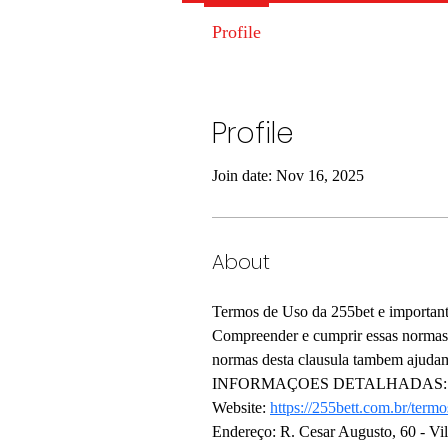
Profile
Profile
Join date: Nov 16, 2025
About
Termos de Uso da 255bet e importante
Compreender e cumprir essas normas g
normas desta clausula tambem ajudam 
INFORMAÇOES DETALHADAS:
Website: 
https://255bett.com.br/termo
Endereço: R. Cesar Augusto, 60 - Vi