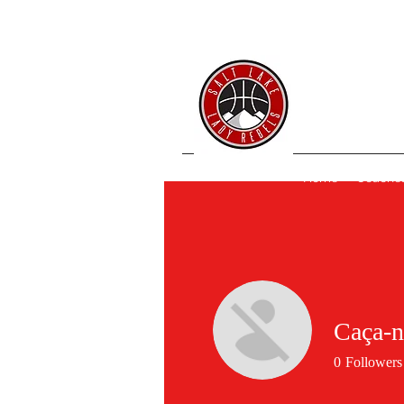
SL 
Home
Coache
Caça-n
0
Followers